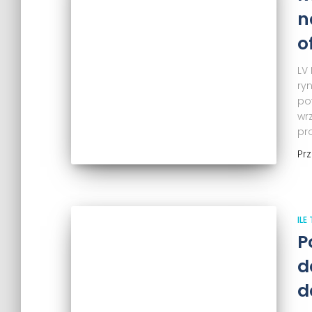
n
o
LV
ryn
po
wr
pr
Pr
ILE
P
d
d