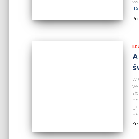
wy
Do
Pr
ILE
A
ś
W 
wy
zł
do
ga
do
Pr