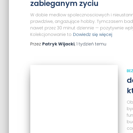
zabieganym zyciu
W dobie mediow spolecznosciowych i nieustanne
prawdziwe, angażujące hobby. Tymczasem badan
nawet przez 30 minut dziennie — pozytywnie wp
Kolekcjonowanie to
Dowiedz się więcej
Przez
Patryk Wijacki
,
1 tydzień
temu
BEZ
d
k
Ob
by
fu
bu
co