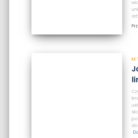
wi
un
art
Pr
ILE
J
l
Czy
lim
us
sko
po
do
Do