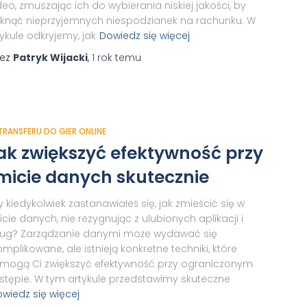
deo, zmuszając ich do wybierania niskiej jakości, by
iknąć nieprzyjemnych niespodzianek na rachunku. W
ykule odkryjemy, jak
Dowiedz się więcej
zez
Patryk Wijacki
,
1 rok
temu
 TRANSFERU DO GIER ONLINE
ak zwiększyć efektywność przy
imicie danych skutecznie
 kiedykolwiek zastanawiałeś się, jak zmieścić się w
icie danych, nie rezygnując z ulubionych aplikacji i
ług? Zarządzanie danymi może wydawać się
mplikowane, ale istnieją konkretne techniki, które
mogą Ci zwiększyć efektywność przy ograniczonym
stępie. W tym artykule przedstawimy skuteczne
wiedz się więcej