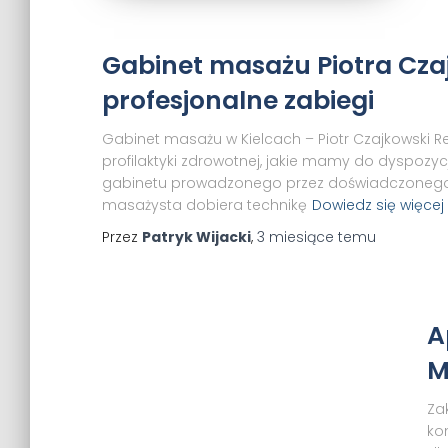
Gabinet masażu Piotra Cza
profesjonalne zabiegi
Gabinet masażu w Kielcach – Piotr Czajkowski R
profilaktyki zdrowotnej, jakie mamy do dyspozyc
gabinetu prowadzonego przez doświadczonego 
masażysta dobiera technikę
Dowiedz się więcej
Przez
Patryk Wijacki
,
3 miesiące
temu
A
M
Za
ko