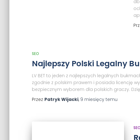
db
oc
ap
Pr
SEO
Najlepszy Polski Legalny 
LV BET to jeden z najlepszych legalnych bukmac
zgodnie z polskim prawem i posiada licencję wyd
bezpiecznym wyborem dla polskich graczy. Dz
Przez
Patryk Wijacki
,
9 miesięcy
temu
SE
R