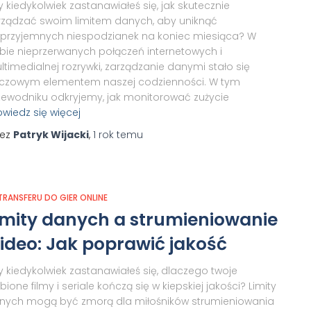
y kiedykolwiek zastanawiałeś się, jak skutecznie
rządzać swoim limitem danych, aby uniknąć
eprzyjemnych niespodzianek na koniec miesiąca? W
bie nieprzerwanych połączeń internetowych i
ltimedialnej rozrywki, zarządzanie danymi stało się
uczowym elementem naszej codzienności. W tym
zewodniku odkryjemy, jak monitorować zużycie
wiedz się więcej
zez
Patryk Wijacki
,
1 rok
temu
 TRANSFERU DO GIER ONLINE
imity danych a strumieniowanie
ideo: Jak poprawić jakość
y kiedykolwiek zastanawiałeś się, dlaczego twoje
bione filmy i seriale kończą się w kiepskiej jakości? Limity
nych mogą być zmorą dla miłośników strumieniowania