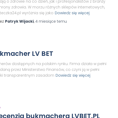
ają o zdrowie na co dzień, jak i profesjonalistów z branży
hrony zdrowia. W morzu różnych sklepów internetowych,
teczka24.pl wyróżnia się jako
Dowiedz się więcej
zez
Patryk Wijacki
,
4 miesiące
temu
Bukmacher LV BET
herów dostępnych na polskim rynku. Firma działa w pełni
aną przez Ministerstwo Finansów, co czyni ją w pełni
ięki transparentnym zasadom
Dowiedz się więcej
O
ecenzja bukmachera LVBET.PL