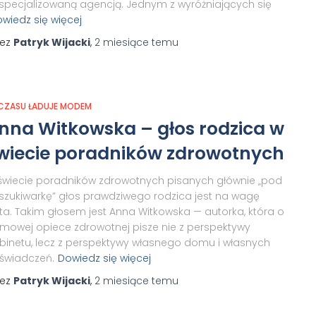
specjalizowaną agencją. Jednym z wyróżniających się
wiedz się więcej
zez
Patryk Wijacki
,
2 miesiące
temu
 CZASU ŁADUJE MODEM
nna Witkowska – głos rodzica w
wiecie poradników zdrowotnych
świecie poradników zdrowotnych pisanych głównie „pod
szukiwarkę” głos prawdziwego rodzica jest na wagę
ota. Takim głosem jest Anna Witkowska — autorka, która o
mowej opiece zdrowotnej pisze nie z perspektywy
binetu, lecz z perspektywy własnego domu i własnych
świadczeń.
Dowiedz się więcej
zez
Patryk Wijacki
,
2 miesiące
temu