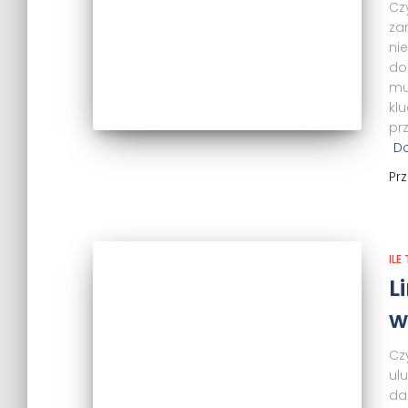
Cz
za
ni
do
mu
kl
pr
Do
Pr
ILE
L
w
Cz
ulu
da