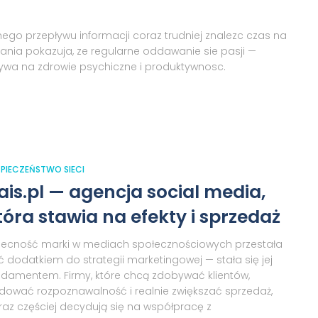
go przepływu informacji coraz trudniej znalezc czas na
ia pokazuja, ze regularne oddawanie sie pasji —
lywa na zdrowie psychiczne i produktywnosc.
PIECZEŃSTWO SIECI
ais.pl — agencja social media,
tóra stawia na efekty i sprzedaż
ecność marki w mediach społecznościowych przestała
ć dodatkiem do strategii marketingowej — stała się jej
ndamentem. Firmy, które chcą zdobywać klientów,
dować rozpoznawalność i realnie zwiększać sprzedaż,
raz częściej decydują się na współpracę z