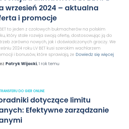
a wrzesień 2024 – aktualna
ferta i promocje
 BET to jeden z czołowych bukmacherów na polskim
ku, który stale rozwija swoją ofertę, dostosowując ją do
trzeb zarówno nowych, jak i doświadczonych graczy. We
ześniu 2024 roku LV BET kusi szerokim wachlarzem
omocji i bonusów, które sprawiają, że
Dowiedz się więcej
zez
Patryk Wijacki
,
1 rok
temu
 TRANSFERU DO GIER ONLINE
oradniki dotyczące limitu
anych: Efektywne zarządzanie
anymi