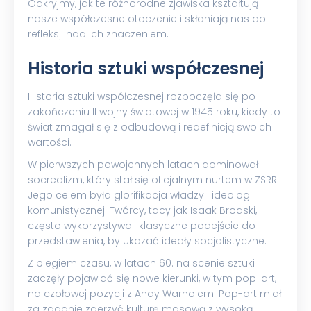
Odkryjmy, jak te różnorodne zjawiska kształtują
nasze współczesne otoczenie i skłaniają nas do
refleksji nad ich znaczeniem.
Historia sztuki współczesnej
Historia sztuki współczesnej rozpoczęła się po
zakończeniu II wojny światowej w 1945 roku, kiedy to
świat zmagał się z odbudową i redefinicją swoich
wartości.
W pierwszych powojennych latach dominował
socrealizm, który stał się oficjalnym nurtem w ZSRR.
Jego celem była glorifikacja władzy i ideologii
komunistycznej. Twórcy, tacy jak Isaak Brodski,
często wykorzystywali klasyczne podejście do
przedstawienia, by ukazać ideały socjalistyczne.
Z biegiem czasu, w latach 60. na scenie sztuki
zaczęły pojawiać się nowe kierunki, w tym pop-art,
na czołowej pozycji z Andy Warholem. Pop-art miał
za zadanie zderzyć kulturę masową z wysoką