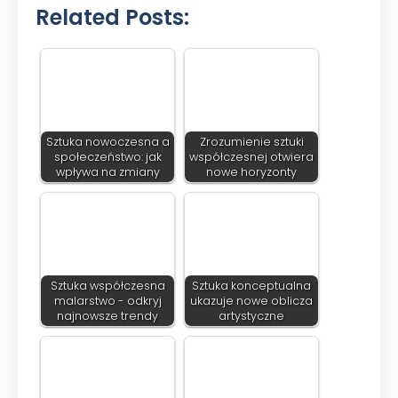
Related Posts:
Sztuka nowoczesna a
Zrozumienie sztuki
społeczeństwo: jak
współczesnej otwiera
wpływa na zmiany
nowe horyzonty
Sztuka współczesna
Sztuka konceptualna
malarstwo - odkryj
ukazuje nowe oblicza
najnowsze trendy
artystyczne