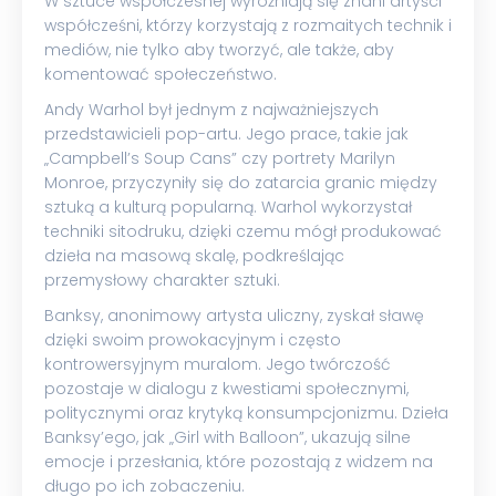
W sztuce współczesnej wyróżniają się znani artyści
współcześni, którzy korzystają z rozmaitych technik i
mediów, nie tylko aby tworzyć, ale także, aby
komentować społeczeństwo.
Andy Warhol był jednym z najważniejszych
przedstawicieli pop-artu. Jego prace, takie jak
„Campbell’s Soup Cans” czy portrety Marilyn
Monroe, przyczyniły się do zatarcia granic między
sztuką a kulturą popularną. Warhol wykorzystał
techniki sitodruku, dzięki czemu mógł produkować
dzieła na masową skalę, podkreślając
przemysłowy charakter sztuki.
Banksy, anonimowy artysta uliczny, zyskał sławę
dzięki swoim prowokacyjnym i często
kontrowersyjnym muralom. Jego twórczość
pozostaje w dialogu z kwestiami społecznymi,
politycznymi oraz krytyką konsumpcjonizmu. Dzieła
Banksy’ego, jak „Girl with Balloon”, ukazują silne
emocje i przesłania, które pozostają z widzem na
długo po ich zobaczeniu.