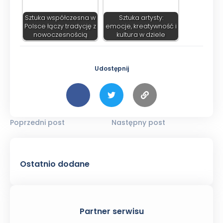
Sztuka współczesna w
Sztuka artysty:
Polsce łączy tradycję z
emocje, kreatywność i
nowoczesnością
kultura w dziele
Udostępnij
Poprzedni post
Następny post
Ostatnio dodane
Partner serwisu