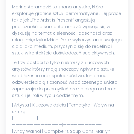
Marina Abramović to znana artystka, która
eksploruje granice sztuki performatywnej. Jej prace
takie jak „The Artist Is Present” angażują
publiczność, a sama Abramović wpisuje się w
dyskusję na temat cielesności, obecności oraz
relacji międzyludzkich. Przez wykorzystanie swojego
ciała jako medium, przyczynia się do redefinicji
sztuki w kontekście doświadczeń subiektywnych.
Te trzy postaci to tylko niektórzy z kluczowych
artystów, którzy mają znaczący wpływ na sztukę
współczesną oraz społeczeństwo. Ich prace
odzwierciedlają złożoność współczesnego świata i
zapraszają do przemyśleń oraz dialogu na temat
sztuki i jej roli w życiu codziennym.
| Artysta | Kluczowe dzieła | Tematyka | Wpływ na
sztukę |
|——————–|————————————–|
——————————————|——————————–|
| Andy Warhol | Campbell’s Soup Cans, Marilyn