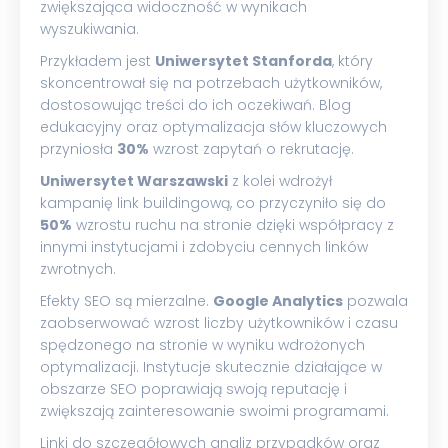
zwiększająca widoczność w wynikach
wyszukiwania.
Przykładem jest
Uniwersytet Stanforda
, który
skoncentrował się na potrzebach użytkowników,
dostosowując treści do ich oczekiwań. Blog
edukacyjny oraz optymalizacja słów kluczowych
przyniosła
30%
wzrost zapytań o rekrutację.
Uniwersytet Warszawski
z kolei wdrożył
kampanię link buildingową, co przyczyniło się do
50%
wzrostu ruchu na stronie dzięki współpracy z
innymi instytucjami i zdobyciu cennych linków
zwrotnych.
Efekty SEO są mierzalne.
Google Analytics
pozwala
zaobserwować wzrost liczby użytkowników i czasu
spędzonego na stronie w wyniku wdrożonych
optymalizacji. Instytucje skutecznie działające w
obszarze SEO poprawiają swoją reputację i
zwiększają zainteresowanie swoimi programami.
Linki do szczegółowych analiz przypadków oraz