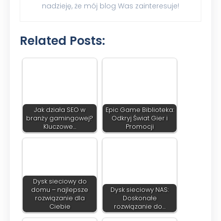
nadzieję, że mój blog Was zainteresuje!
Related Posts:
Jak działa SEO w
Epic Game Biblioteka:
branży gamingowej?
Odkryj Świat Gier i
Kluczowe…
Promocji
Dysk sieciowy do
domu – najlepsze
Dysk sieciowy NAS:
rozwiązanie dla
Doskonałe
Ciebie
rozwiązanie do…