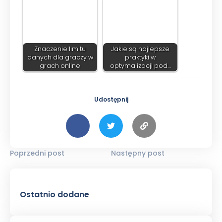
Znaczenie limitu
Jakie są najlepsze
danych dla graczy w
praktyki w
grach online
optymalizacji pod…
Udostępnij
Poprzedni post
Następny post
Ostatnio dodane