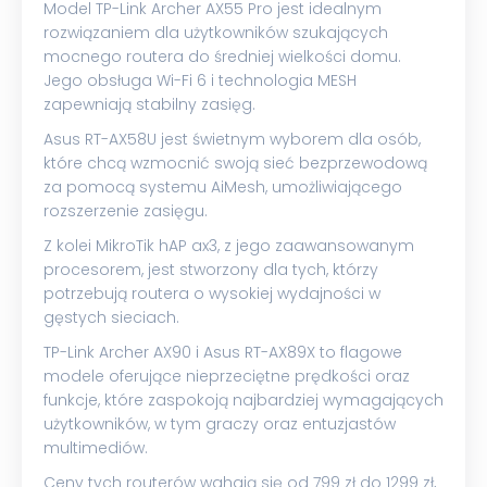
Model TP-Link Archer AX55 Pro jest idealnym
rozwiązaniem dla użytkowników szukających
mocnego routera do średniej wielkości domu.
Jego obsługa Wi-Fi 6 i technologia MESH
zapewniają stabilny zasięg.
Asus RT-AX58U jest świetnym wyborem dla osób,
które chcą wzmocnić swoją sieć bezprzewodową
za pomocą systemu AiMesh, umożliwiającego
rozszerzenie zasięgu.
Z kolei MikroTik hAP ax3, z jego zaawansowanym
procesorem, jest stworzony dla tych, którzy
potrzebują routera o wysokiej wydajności w
gęstych sieciach.
TP-Link Archer AX90 i Asus RT-AX89X to flagowe
modele oferujące nieprzeciętne prędkości oraz
funkcje, które zaspokoją najbardziej wymagających
użytkowników, w tym graczy oraz entuzjastów
multimediów.
Ceny tych routerów wahają się od 799 zł do 1299 zł,