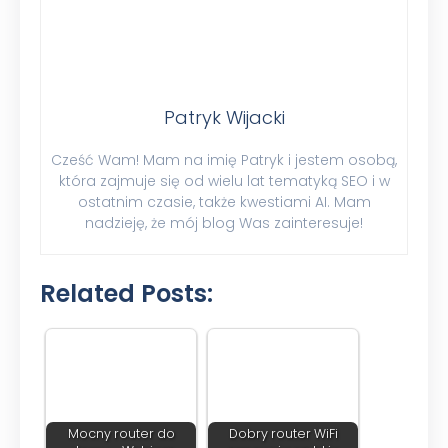
Patryk Wijacki
Cześć Wam! Mam na imię Patryk i jestem osobą,
która zajmuje się od wielu lat tematyką SEO i w
ostatnim czasie, także kwestiami AI. Mam
nadzieję, że mój blog Was zainteresuje!
Related Posts:
Mocny router do
Dobry router WiFi