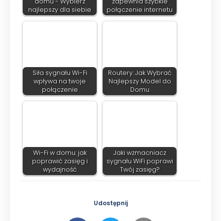
domu - Wybierz
zapewnia szybkie
najlepszy dla siebie
połączenie internetu
Siła sygnału Wi-Fi
Routery: Jak Wybrać
wpływa na twoje
Najlepszy Model do
połączenie
Domu
Wi-Fi w domu: jak
Jaki wzmacniacz
poprawić zasięg i
sygnału WiFi poprawi
wydajność
Twój zasięg?
Udostępnij