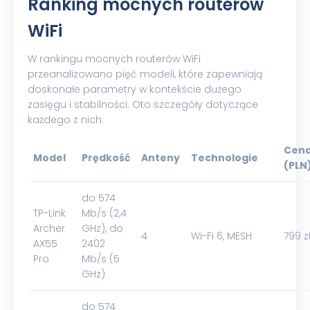
Ranking mocnych routerów
WiFi
W rankingu mocnych routerów WiFi
przeanalizowano pięć modeli, które zapewniają
doskonałe parametry w kontekście dużego
zasięgu i stabilności. Oto szczegóły dotyczące
każdego z nich:
Cen
Model
Prędkość
Anteny
Technologie
(PLN
do 574
TP-Link
Mb/s (2,4
Archer
GHz), do
4
Wi-Fi 6, MESH
799 z
AX55
2402
Pro
Mb/s (5
GHz)
do 574