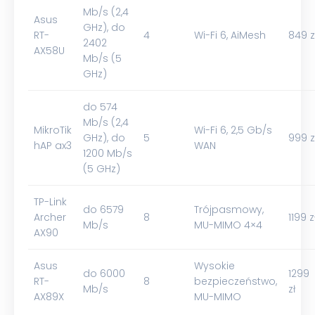
Mb/s (2,4
Asus
GHz), do
RT-
4
Wi-Fi 6, AiMesh
849 z
2402
AX58U
Mb/s (5
GHz)
do 574
Mb/s (2,4
MikroTik
Wi-Fi 6, 2,5 Gb/s
GHz), do
5
999 z
hAP ax3
WAN
1200 Mb/s
(5 GHz)
TP-Link
do 6579
Trójpasmowy,
Archer
8
1199 z
Mb/s
MU-MIMO 4×4
AX90
Asus
Wysokie
do 6000
1299
RT-
8
bezpieczeństwo,
Mb/s
zł
AX89X
MU-MIMO