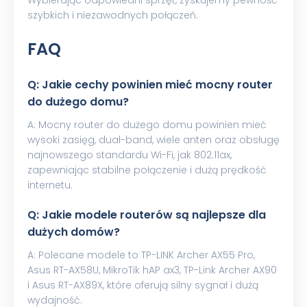
Wybierając odpowiedni sprzęt, zyskujemy pewność
szybkich i niezawodnych połączeń.
FAQ
Q: Jakie cechy powinien mieć mocny router
do dużego domu?
A: Mocny router do dużego domu powinien mieć
wysoki zasięg, dual-band, wiele anten oraz obsługę
najnowszego standardu Wi-Fi, jak 802.11ax,
zapewniając stabilne połączenie i dużą prędkość
internetu.
Q: Jakie modele routerów są najlepsze dla
dużych domów?
A: Polecane modele to TP-LINK Archer AX55 Pro,
Asus RT-AX58U, MikroTik hAP ax3, TP-Link Archer AX90
i Asus RT-AX89X, które oferują silny sygnał i dużą
wydajność.