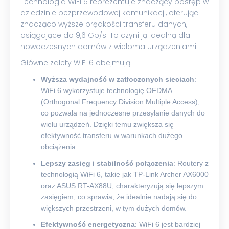
Technologia WiFi 6 reprezentuje znaczący postęp w
dziedzinie bezprzewodowej komunikacji, oferując
znacząco wyższe prędkości transferu danych,
osiągające do 9,6 Gb/s. To czyni ją idealną dla
nowoczesnych domów z wieloma urządzeniami.
Główne zalety WiFi 6 obejmują:
Wyższa wydajność w zatłoczonych sieciach
:
WiFi 6 wykorzystuje technologię OFDMA
(Orthogonal Frequency Division Multiple Access),
co pozwala na jednoczesne przesyłanie danych do
wielu urządzeń. Dzięki temu zwiększa się
efektywność transferu w warunkach dużego
obciążenia.
Lepszy zasięg i stabilność połączenia
: Routery z
technologią WiFi 6, takie jak TP-Link Archer AX6000
oraz ASUS RT-AX88U, charakteryzują się lepszym
zasięgiem, co sprawia, że idealnie nadają się do
większych przestrzeni, w tym dużych domów.
Efektywność energetyczna
: WiFi 6 jest bardziej