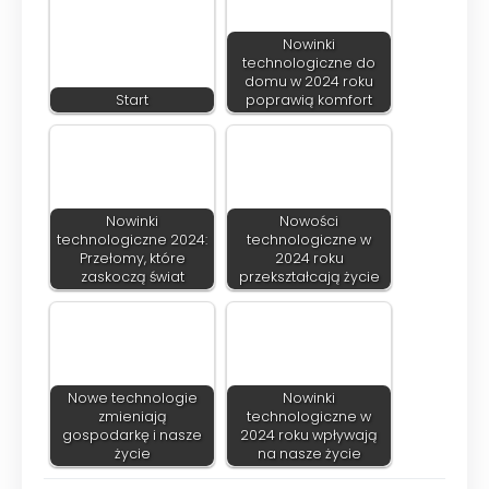
Nowinki
technologiczne do
domu w 2024 roku
Start
poprawią komfort
Nowinki
Nowości
technologiczne 2024:
technologiczne w
Przełomy, które
2024 roku
zaskoczą świat
przekształcają życie
Nowe technologie
Nowinki
zmieniają
technologiczne w
gospodarkę i nasze
2024 roku wpływają
życie
na nasze życie