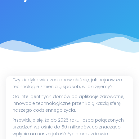
Czy kiedykolwiek zastanawiałeś się, jak najnowsze
technologie zmieniają sposób, w jaki żyjemy?
Od inteligentnych domów po aplikacje zdrowotne,
innowacje technologiczne przenikają każdą sferę
naszego codziennego życia.
Przewiduje się, że do 2025 roku liczba połączonych
urządzeń wzrośnie do 50 miliardów, co znacząco
wpłynie na naszą jakość życia oraz zdrowie.