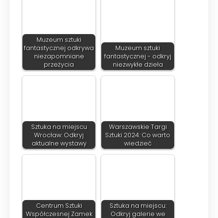
Muzeum sztuki
fantastycznej odkrywa
Muzeum sztuki
niezapomniane
fantastycznej - odkryj
przeżycia
niezwykłe dzieła
Sztuka na miejscu
Warszawskie Targi
Wrocław: Odkryj
Sztuki 2024: Co warto
aktualne wystawy
wiedzieć
Centrum Sztuki
Sztuka na miejscu:
Współczesnej Zamek
Odkryj galerie we