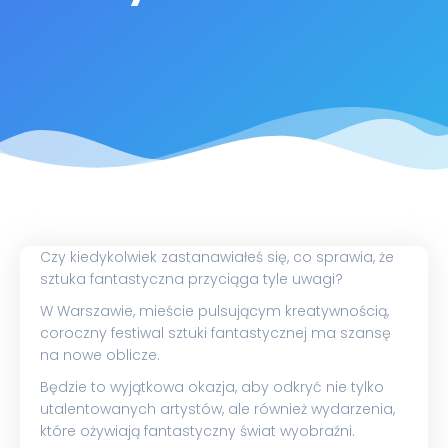
Czy kiedykolwiek zastanawiałeś się, co sprawia, że
sztuka fantastyczna przyciąga tyle uwagi?
W Warszawie, mieście pulsującym kreatywnością,
coroczny festiwal sztuki fantastycznej ma szansę
na nowe oblicze.
Będzie to wyjątkowa okazja, aby odkryć nie tylko
utalentowanych artystów, ale również wydarzenia,
które ożywiają fantastyczny świat wyobraźni.