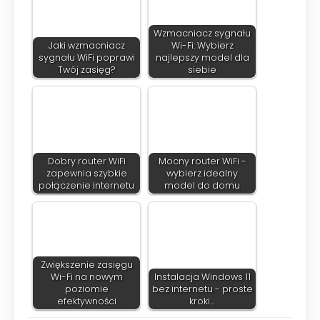
Wzmacniacz sygnału
Jaki wzmacniacz
Wi-Fi: Wybierz
sygnału WiFi poprawi
najlepszy model dla
Twój zasięg?
siebie
Dobry router WiFi
Mocny router WiFi -
zapewnia szybkie
wybierz idealny
połączenie internetu
model do domu
Zwiększenie zasięgu
Wi-Fi na nowym
Instalacja Windows 11
poziomie
bez internetu - proste
efektywności
kroki…