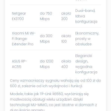
Dual-band,
Netgear
do 750
około
łatwa
EX3700
Mbps
200
konfiguracja
Xiaomi Mi Wi-
Ekonomiczny,
do 300
około
Fi Range
prosty w
Mbps
100
Extender Pro
obsłudze
Elegancki
ASUS RP-
do 1200
około
design,
AC55
Mbps
400
wygodna
konfiguracja
Ceny wzmacniaczy sygnału wahają się od 100 zł do
600 zł, zależnie od ich wydajności i funkcji.
Modele, takie jak TP-Link RE650, wyróżniają się
możliwością obsługi wielu urządzeń dzięki
technologii MU-MIMO, co jest istotne w domach z
dużą ilością sprzętu.