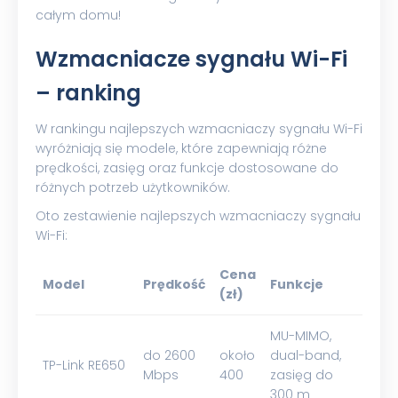
całym domu!
Wzmacniacze sygnału Wi-Fi
– ranking
W rankingu najlepszych wzmacniaczy sygnału Wi-Fi
wyróżniają się modele, które zapewniają różne
prędkości, zasięg oraz funkcje dostosowane do
różnych potrzeb użytkowników.
Oto zestawienie najlepszych wzmacniaczy sygnału
Wi-Fi:
Cena
Model
Prędkość
Funkcje
(zł)
MU-MIMO,
do 2600
około
dual-band,
TP-Link RE650
Mbps
400
zasięg do
300 m